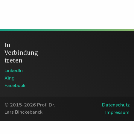
Beitrag „E-Learning:Revolution mit Hindernissen“
erschienen - und zwar als Titelgeschichte. Mein
erstes Cover nach mehr als 100
Veröffentlichungen! [caption
id="attachment_468" align="aligncenter"
width="217"] Prof. Dr. Lars Binckebanck -
In
Titelgeschichte Verkaufen 2017/04[/caption]
Verbindung
Zum Inhalt: In der Aus- und Weiterbildung für
treten
Verkäufer ist E-Learning seit über 20 Jahren
heißes Thema. Immer wieder wurde die große
LinkedIn
Revolution angekündigt, doch Praxiserfahrungen
Xing
waren stets eher durchwachsen. Aktuelle
Facebook
Einsatzszenarien könnten den endgültigen
Durchbruch bedeuten.
© 2015-2026 Prof. Dr.
Datenschutz
Lars Binckebanck
Impressum