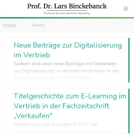
Home
News
Neue Beiträge zur Digitalisierung
im Vertrieb
Soeben sind zwei neue Beiträge mit Gedanken
zur Digitalisierung im Vertrieb erscheinen. In der
aktuellen Ausgabe 4 der referierten
Fachzeitschrift Marketing Review St. Gallen ist
mein Beitrag "Digital Sales Leadership"
Titelgeschichte zum E-Learning im
enthalten. Außerdem ist im Sammelband "CSR
Vertrieb in der Fachzeitschrift
und Digitalisierung" ein Beitrag von Prof. Elste
und mir mit dem Titel "Wandel im Vertrieb durch
„Verkaufen“
Digitalisierung" enthalten.
Soeben ist in der Ausgabe 4/2017 der
österreichischen Fachzeitschrift Verkaufen der