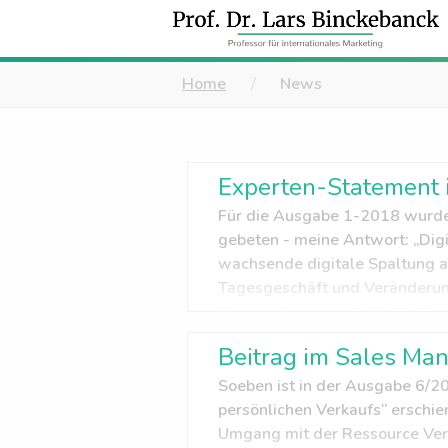
Home
News
Experten-Statement i
Für die Ausgabe 1-2018 wurde 
gebeten - meine Antwort: „Digi
wachsende digitale Spaltung an
Tagesgeschäft und Veränderun
Gegensätzen innerhalb der Org
id="attachment_504" align="al
Beitrag im Sales Ma
Soeben ist in der Ausgabe 6/2
persönlichen Verkaufs“ erschie
Umgang mit der Ressource Vert