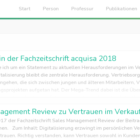
Start
Person
Professur
Publikationen
Dienstleistungen
Lebenslauf
Lehre
Forschung
Privates
Vorträge
n der Fachzeitschrift acquisa 2018
ich um ein Statement zu aktuellen Herausforderungen im Ver
talisierung bleibt die zentrale Herausforderung. Vertriebsor
gehen, die sich zwischen jungen und älteren Mitarbeitern, V
gsprojekten aufgetan hat. Der Mega-Trend dabei ist die Üb
anisation durch neue Führungsansätze und ganzheitliche Kun
igncenter" width="211"] Experten-Statement von Prof. Dr. La
nagement Review zu Vertrauen im Verkau
017 der Fachzeitschrift Sales Management Review der Beitrag
nen. Zum Inhalt: Digitalisierung erzwingt im persönlichen Ve
rauen. Richtig verstanden, kann Vertrauen sowohl in Kunden