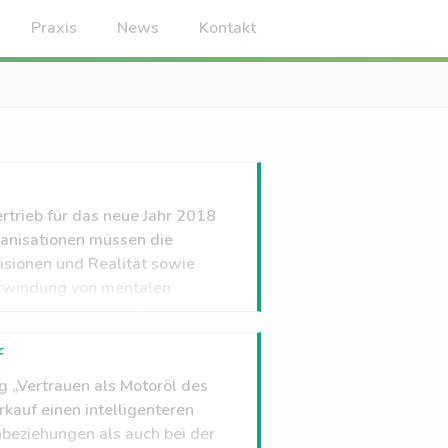
Praxis
News
Kontakt
trieb für das neue Jahr 2018
ganisationen müssen die
isionen und Realität sowie
erwindung von mentalen
denorientierung.“ [caption
rs Binckebanck[/caption]
f
 „Vertrauen als Motoröl des
rkauf einen intelligenteren
beziehungen als auch bei der